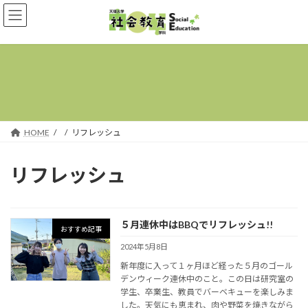
コ
ナ
ン
ビ
テ
ゲ
ン
ー
ツ
シ
へ
ョ
ス
ン
キ
に
ッ
移
プ
動
HOME
リフレッシュ
リフレッシュ
５月連休中はBBQでリフレッシュ!!
おすすめ記事
2024年5月8日
新年度に入って１ヶ月ほど経った５月のゴール
デンウィーク連休中のこと。この日は研究室の
学生、卒業生、教員でバーベキューを楽しみま
した。天気にも恵まれ、肉や野菜を焼きながら